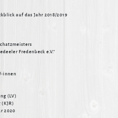
kblick auf das Jahr 2018/2019
Schatzmeisters
deeler Fredenbeck e.V.“
/-innen
ng (LV)
 (KJR)
ür 2020