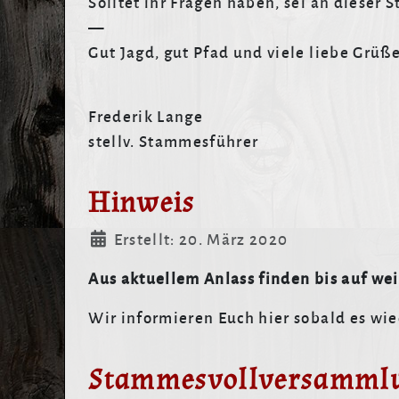
Solltet ihr Fragen haben, sei an dieser 
—
Gut Jagd, gut Pfad und viele liebe Grü
Frederik Lange
stellv. Stammesführer
Hinweis
Details
Erstellt: 20. März 2020
Aus aktuellem Anlass finden bis auf we
Wir informieren Euch hier sobald es wied
Stammesvollversamml