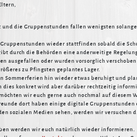
Eltern,
ert und die Gruppenstunden fallen wenigsten solange
e Gruppenstunden wieder stattfinden sobald die Sc
gibt durch die Behörden eine anderweitige Regelun
gen ausgefallen oder wurden vorsorglich verschoben.
rößeres zu Pfingsten geplantes Lager.
den Sommerferien hin wieder etwas beruhigt und plan
 dies konkret wird aber darüber rechtzeitig inform
 möchten wir euch gerne auch nochmal auf diesem 
unde dort haben einige digitale Gruppenstunden o
 den sozialen Medien sehen, werden wir versuchen d
ben werden wir euch natürlich wieder informieren.